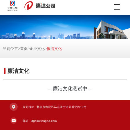
当前位置>
首页
>
企业文化
>
廉洁文化
廉洁文化
---廉洁文化测试中---
公司地址
北京市海淀区马连洼街道天秀北路10号
邮箱
ldgs@elongda.com